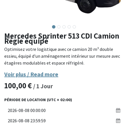
Mercedes Sprinter 513 CDI Camion
Régie équipé
Optimisez votre logistique avec ce camion 20 m³ double
essieu, équipé d’un aménagement intérieur sur mesure avec
étagères modulables et espace réfrigéré.
Voir plus / Read more
Ce véhicule utilitaire spacieux est aménagé avec des
100,00
€
rayonnages métalliques robustes, entièrement modulables
/
1
Jour
selon vos besoins de stockage. Il est également équipé d’un
réfrigérateur/congélateur intégré, idéal pour le transport de
PÉRIODE DE LOCATION
(UTC + 02:00)
produits sensibles ou alimentaires. Le double essieu offre une
stabilité renforcée, même en pleine charge, et le volume de
20 m³ permet une grande capacité de transport pour les
professionnels de l’événementiel, du bâtiment ou de la