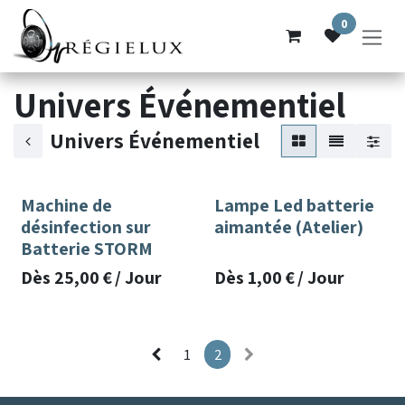
Se rendre au contenu
0
Univers Événementiel
Univers Événementiel
Machine de
Lampe Led batterie
désinfection sur
aimantée (Atelier)
Batterie STORM
Dès
25,00
€
/
Jour
Dès
1,00
€
/
Jour
1
2