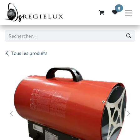
Se rendre au contenu
0
Tous les produits