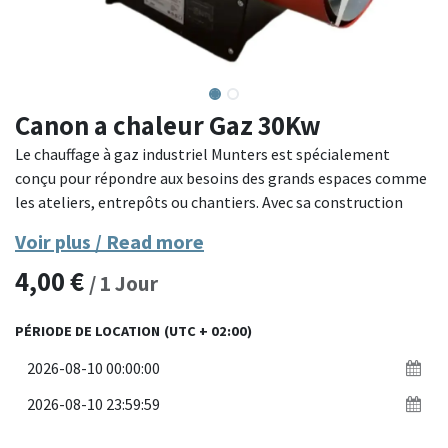
Canon a chaleur Gaz 30Kw
Le chauffage à gaz industriel Munters est spécialement
conçu pour répondre aux besoins des grands espaces comme
les ateliers, entrepôts ou chantiers. Avec sa construction
robuste en acier inoxydable et son système d’alimentation
Voir plus / Read more
en gaz, il offre une performance fiable et efficace dans des
4,00
€
environnements professionnels exigeants.
/
1
Jour
Caractéristiques principales :
PÉRIODE DE LOCATION
(UTC + 02:00)
Puissance : Chauffage puissant adapté aux espaces industriels
et aux environnements de grande taille nécessitant une
chauffe rapide.
Matériau : Boîtier en acier inoxydable, garantissant une
excellente résistance à la chaleur, à la corrosion et aux