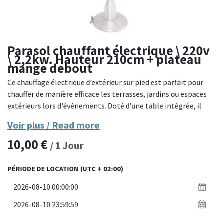
Parasol chauffant électrique \ 220v
\ 2,2kw. Hauteur 210cm + plateau
mange debout
Ce chauffage électrique d’extérieur sur pied est parfait pour
chauffer de manière efficace les terrasses, jardins ou espaces
extérieurs lors d'événements. Doté d’une table intégrée, il
offre à la fois chaleur et fonctionnalité, idéal pour les
Voir plus / Read more
réceptions en plein air.
10,00
€
/
1
Jour
Caractéristiques principales :
PÉRIODE DE LOCATION
(UTC + 02:00)
Type de chauffage : Chauffage électrique, adapté pour une
utilisation en extérieur.
Puissance : Chauffage infrarouge efficace pour une diffusion
rapide et homogène de la chaleur.