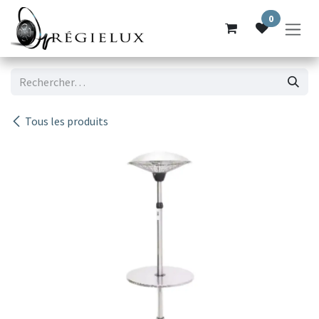
Se rendre au contenu
0
Tous les produits