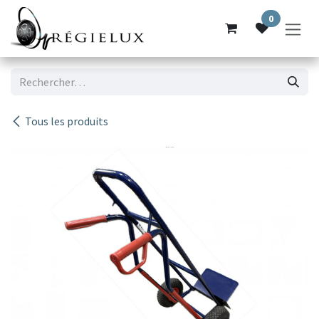
Se rendre au contenu
0
Tous les produits