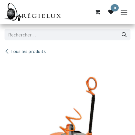
Se rendre au contenu
0
Tous les produits