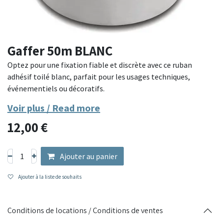
Gaffer 50m BLANC
Optez pour une fixation fiable et discrète avec ce ruban
adhésif toilé blanc, parfait pour les usages techniques,
événementiels ou décoratifs.
Voir plus / Read more
Doté d’un support en tissu renforcé et d’une colle puissante,
12,00
€
ce ruban combine résistance et esthétisme. Sa couleur
blanche s’intègre discrètement dans de nombreux
environnements, tout en garantissant une excellente tenue
Ajouter au panier
sur diverses surfaces. Il est facile à découper à la main, et
résiste à l'humidité, à la chaleur et aux contraintes
Ajouter à la liste de souhaits
mécaniques.
Matériaux : support en toile polyéthylène, colle haute
Conditions de locations / Conditions de ventes
adhérence