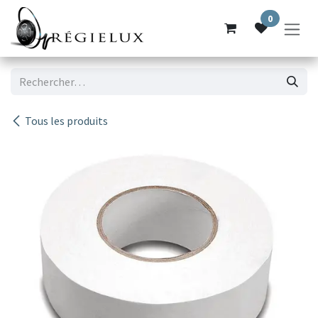
Se rendre au contenu
0
Tous les produits