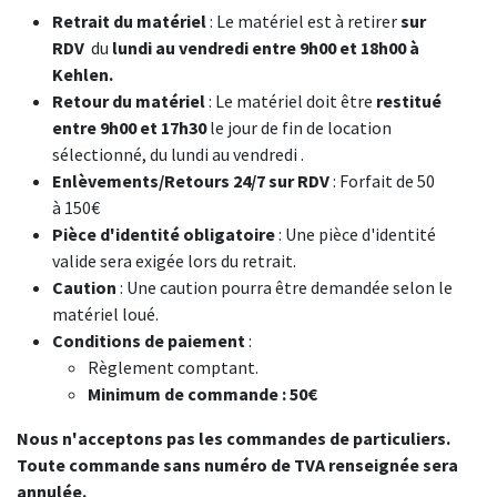
Retrait du matériel
: Le matériel est à retirer
sur
Dimensions : largeur standard 48 mm, longueur 50 m (selon
RDV
du
lundi au vendredi entre 9h00 et 18h00 à
modèle)
Kehlen.
Résistance : étanche, anti-déchirure, résiste aux UV et
Retour du matériel
: Le matériel doit être
restitué
températures
entre 9h00 et 17h30
le jour de fin de location
Utilisation : fixations, marquage discret, câblage, réparation,
sélectionné, du lundi au vendredi
.
salons
Enlèvements/Retours 24/7 sur RDV
: Forfait de 50
Avantages : découpe facile à la main, tenue durable, finition
à 150€
soignée
Pièce d'identité obligatoire
: Une pièce d'identité
valide sera exigée lors du retrait.
Discret, solide et polyvalent, ce ruban toilé blanc est l’outil
Caution
: Une caution pourra être demandée selon le
idéal pour vos installations exigeant efficacité et esthétisme.
matériel loué.
Conditions de paiement
:
Règlement comptant.
Minimum de commande : 50€
Nous n'acceptons pas les commandes de particuliers.
Toute commande sans numéro de TVA renseignée sera
annulée.