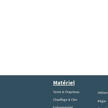
Matériel
Tente & Chapiteau
Utilitair
Chauffage & Clim
Régie
Evènementiel