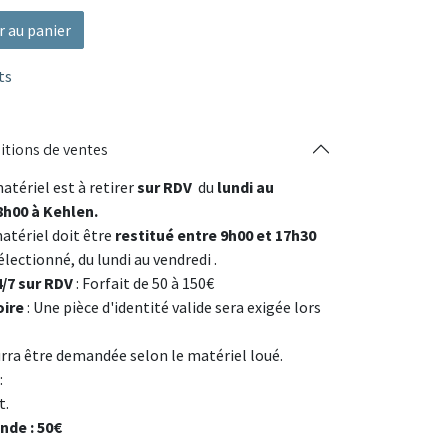
r au panier
ts
itions de ventes
matériel est à retirer
sur RDV
du
lundi au
8h00 à Kehlen.
matériel doit être
restitué entre 9h00 et 17h30
sélectionné, du lundi au vendredi
.
/7 sur RDV
: Forfait de 50 à 150€
oire
: Une pièce d'identité valide sera exigée lors
urra être demandée selon le matériel loué.
:
t.
de : 50€