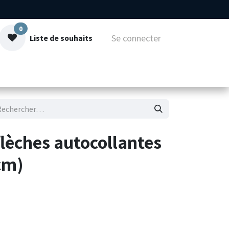
0
Se connecter
Liste de souhaits
mmes-nous
Contact
lèches autocollantes
cm)