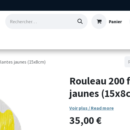
Panier
Consommables
Nos références
Qui so
llantes jaunes (15x8cm)
Rouleau 200 f
jaunes (15x8
Voir plus / Read more
35,00
€