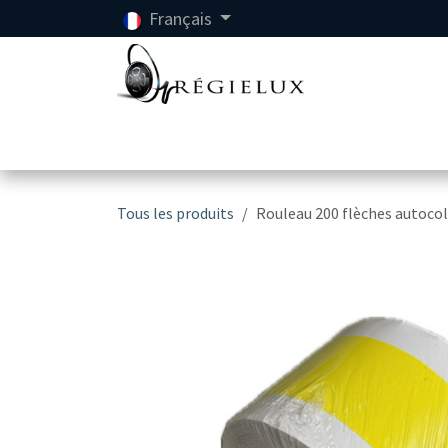
Se rendre au contenu
Français
Accueil
Location
Tous les produits
Rouleau 200 flèches autoco