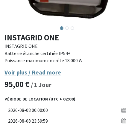
INSTAGRID ONE
INSTAGRID ONE
Batterie étanche certifiée IP54+
Puissance maximum en crête 18 000 W
capacité 2100 Wh
Voir plus / Read more
Poids 20 kg
95,00
€
/
1
Jour
PÉRIODE DE LOCATION
(UTC + 02:00)