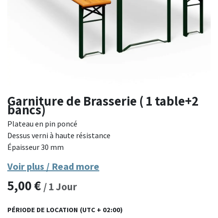
Garniture de Brasserie ( 1 table+2
bancs)
Plateau en pin poncé
Dessus verni à haute résistance
Épaisseur 30 mm
Piètement : Cornière métallique peinture épaisseur 3mm
Voir plus / Read more
Verrouillage par loquet
5,00
€
3 tasseaux de renfort sur les tables
/
1
Jour
Poids de l'ensemble : 55 kg
Dimensions : Table 200 x 70 cm - Banc 200 x 25 cm
PÉRIODE DE LOCATION
(UTC + 02:00)