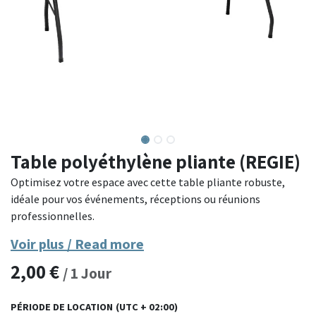
Table polyéthylène pliante (REGIE)
Optimisez votre espace avec cette table pliante robuste,
idéale pour vos événements, réceptions ou réunions
professionnelles.
Voir plus / Read more
Fabriquée avec un plateau en polyéthylène haute densité et
2,00
€
une structure en acier thermolaqué, cette table allie
/
1
Jour
légèreté, résistance et stabilité. Son système de pliage
central permet un transport et un rangement facile,
PÉRIODE DE LOCATION
(UTC + 02:00)