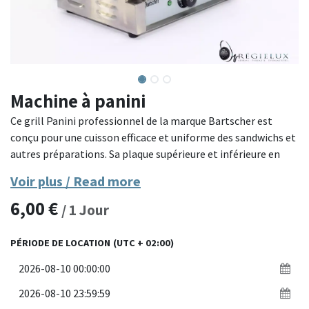
Machine à panini
Ce grill Panini professionnel de la marque Bartscher est
conçu pour une cuisson efficace et uniforme des sandwichs et
autres préparations. Sa plaque supérieure et inférieure en
fonte permettent une répartition homogène de la chaleur,
Voir plus / Read more
garantissant ainsi une cuisson parfaite. Ce modèle en acier
6,00
€
inoxydable allie robustesse et durabilité, tout en restant
/
1
Jour
facile à nettoyer. Idéal pour les professionnels de la
restauration rapide, il est équipé d'un thermostat réglable
PÉRIODE DE LOCATION
(UTC + 02:00)
pour un contrôle précis de la température.
Matériaux : Acier inoxydable et fonte.
Température réglable : Jusqu’à 300°C.