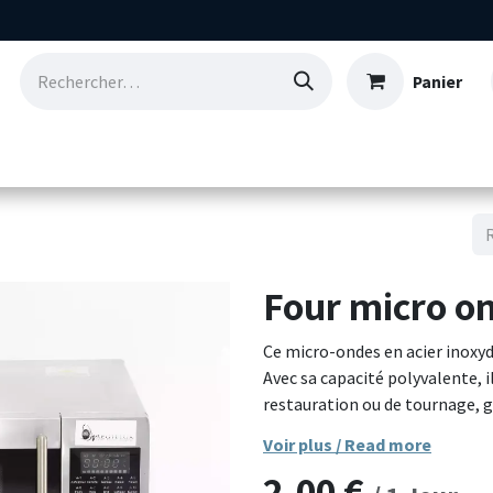
Panier
Consommables
Nos références
Qui so
Four micro o
Ce micro-ondes en acier inoxy
Avec sa capacité polyvalente, 
restauration ou de tournage, ga
dispose de multiples réglages p
Voir plus / Read more
et décongélation, ainsi que d
2,00
€
utilisation simple. Son design