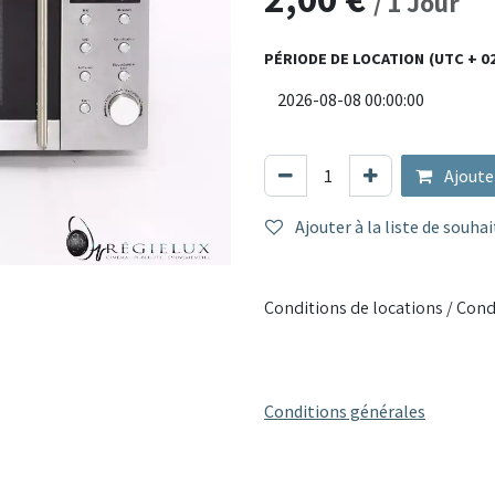
/
1
Jour
espaces professionnels.
PÉRIODE DE LOCATION
(UTC + 0
Matériaux : Acier inoxydable
Capacités : Fonction grill, dé
Couleur : Acier inoxydable
Utilisation : Restauration, t
Ce micro-ondes allie puissance
Ajoute
efficace et durable.
Ajouter à la liste de souhai
Conditions de locations / Cond
Conditions générales