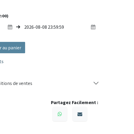
2:00)
congélation, cuisson combinée
ournages, événements professionnels
 et simplicité pour un usage professionnel
r au panier
ts
itions de ventes
Partagez Facilement :