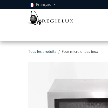
Se rendre au contenu
Français
Accueil
Location
Tous les produits
Four micro ondes inox