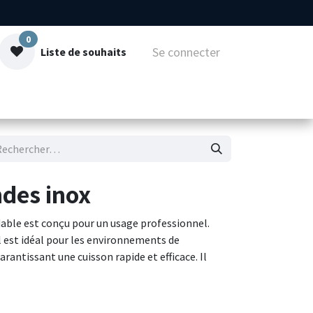
0
Se connecter
Liste de souhaits
mmes-nous
Contact
ndes inox
dable est conçu pour un usage professionnel.
il est idéal pour les environnements de
rantissant une cuisson rapide et efficace. Il
our ajuster la puissance, les fonctions de grill
es commandes numériques claires pour une
 moderne s'intègre facilement dans divers