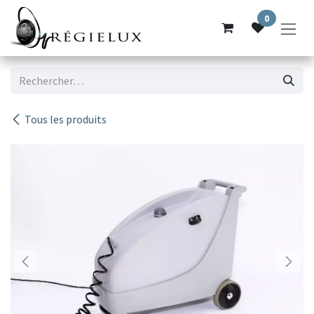
Se rendre au contenu
0
Tous les produits