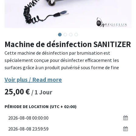
Machine de désinfection SANITIZER
Cette machine de désinfection par brumisation est
spécialement conçue pour désinfecter efficacement les
surfaces grâce à un produit pulvérisé sous forme de fine
brume. Équipée d'un système mobile avec de grandes roues
Voir plus / Read more
robustes et une poignée ergonomique, elle est facile à
25,00
€
déplacer et à manœuvrer sur tous types de surfaces. Son
/
1
Jour
réservoir de grande capacité permet une utilisation
prolongée sans avoir à le remplir fréquemment. Idéale pour
PÉRIODE DE LOCATION
(UTC + 02:00)
les environnements de tournage, événements, ou tout
espace nécessitant une désinfection rapide et efficace, elle
garantit une couverture uniforme des surfaces grâce à la
brumisation fine.