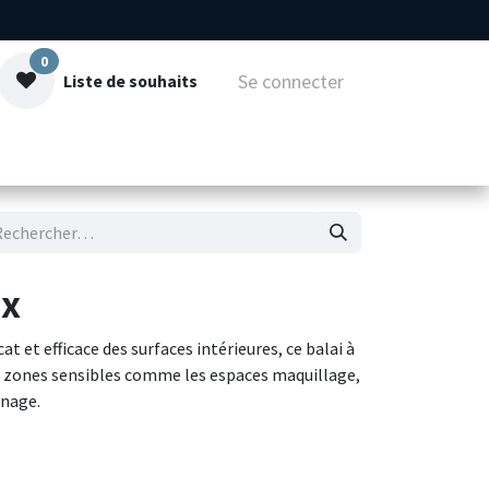
0
Se connecter
Liste de souhaits
mmes-nous
Contact
ux
t et efficace des surfaces intérieures, ce balai à
es zones sensibles comme les espaces maquillage,
rnage.
nomique et de fibres synthétiques douces, il
rayer ni soulever de particules. Léger et