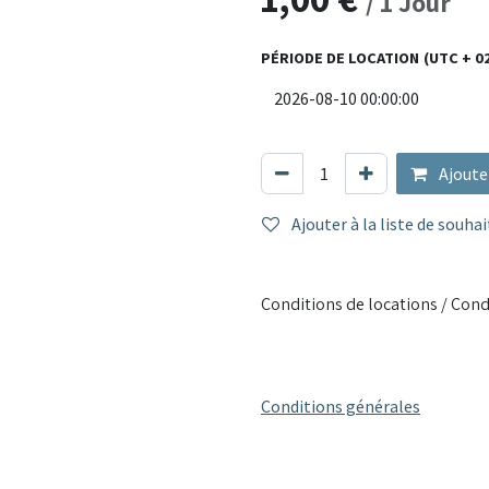
/
1
Jour
maniable, il convient aux usa
Matériau du manche
: Bo
PÉRIODE DE LOCATION
(UTC + 0
Poils
: Fibres douces en s
Utilisation
: Sols intérieu
Particularités
: Balayage 
soignée
Ajoute
Conçu pour les professionnels 
Ajouter à la liste de souhai
l’outil idéal pour un entretien 
Conditions de locations / Cond
Conditions générales