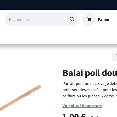
Panier
Consommables
Nos références
Qui so
Balai poil do
Parfait pour un nettoyage délica
poils souples est idéal pour l
coiffure ou les plateaux de tou
Voir plus / Read more
Doté d’un manche en bois ergo
capture la poussière fine sans 
1,00
€