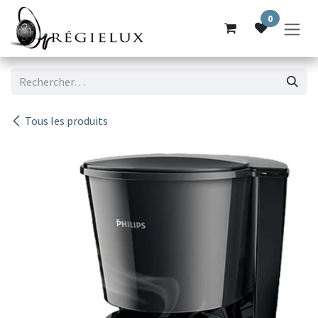
Se rendre au contenu
0
Tous les produits