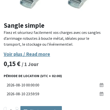
Sangle simple
Fixez et sécurisez facilement vos charges avec ces sangles
d’arrimage robustes à boucle métal, idéales pour le
transport, le stockage ou l’événementiel.
Voir plus / Read more
Fabriquées en sangle polyester haute résistance, elles sont
0,15
€
équipées d'une boucle autobloquante métallique qui permet
/
1
Jour
un serrage rapide et fiable sans outil. Parfaites pour
maintenir du matériel sur des chariots, racks ou dans un
PÉRIODE DE LOCATION
(UTC + 02:00)
véhicule utilitaire, elles assurent une excellente tenue,
même en conditions exigeantes.
Matériaux : sangle polyester tissée + boucle de serrage en
métal zingué
Dimensions : longueur standard 5 m (selon modèle), largeur