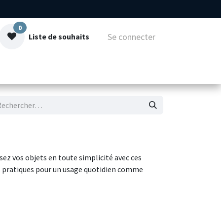
0
Se connecter
Liste de souhaits
mmes-nous
Contact
ez vos objets en toute simplicité avec ces
, pratiques pour un usage quotidien comme
 caoutchouc haute élasticité gainé de textile,
à la traction et à l’usure. Chaque extrémité est