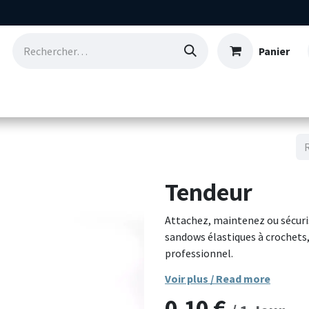
Panier
Consommables
Nos références
Qui so
Tendeur
Attachez, maintenez ou sécuris
sandows élastiques à crochets
professionnel.
Voir plus / Read more
Ces tendeurs sont fabriqués en
0,10
€
assurant une bonne résistance 