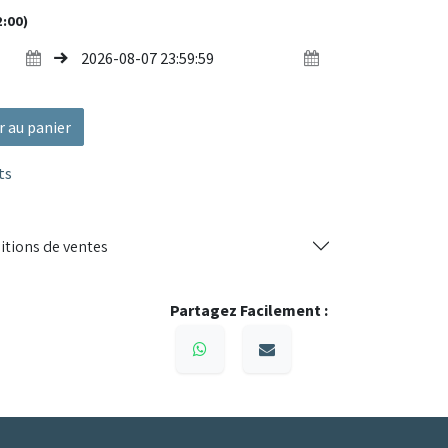
2:00)
r au panier
ts
itions de ventes
Partagez Facilement :