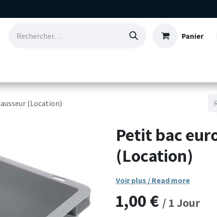
Panier
Consommables
Nos références
Qui so
hausseur (Location)
Petit bac eur
(Location)
Voir plus / Read more
1,00
€
/
1
Jour