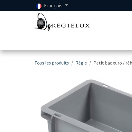
Se rendre au contenu
Français
Accueil
Location
Tous les produits
Régie
Petit bac euro / ré