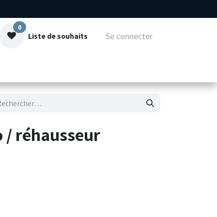
0
Se connecter
Liste de souhaits
mmes-nous
Contact
o / réhausseur