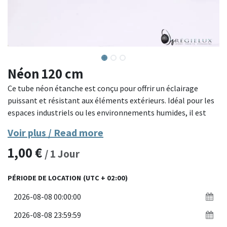
Néon 120 cm
Ce tube néon étanche est conçu pour offrir un éclairage
puissant et résistant aux éléments extérieurs. Idéal pour les
espaces industriels ou les environnements humides, il est
doté d'un boîtier en plastique renforcé qui protège
Voir plus / Read more
efficacement le tube lumineux. Sa conception allongée
1,00
€
permet d’éclairer de larges zones de manière uniforme.
/
1
Jour
Matériau : Plastique renforcé, résistant aux éclaboussures et
PÉRIODE DE LOCATION
(UTC + 02:00)
à la poussière
Caractéristiques : Étanche, longue durée de vie, éclairage
uniforme
Dimensions : Forme allongée, idéale pour les grandes