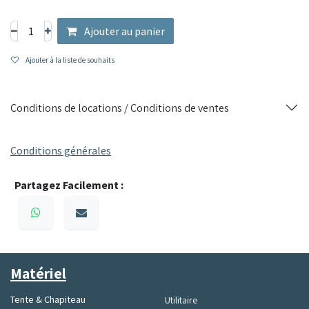
surfaces
Cet éclairage néon est parfait pour les entrepôts, chantiers
Ajouter au panier
ou tout espace nécessitant un éclairage fiable et résistant
aux conditions difficiles.
Ajouter à la liste de souhaits
Conditions de locations / Conditions de ventes
Conditions générales
Partagez Facilement :
Matériel
Tente & Chapiteau
Utilitaire