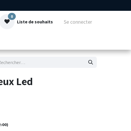
0
Se connecter
Liste de souhaits
mmes-nous
Contact
eux Led
2:00)