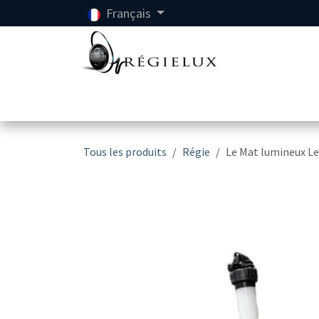
Se rendre au contenu
Français
Accueil
Location
Tous les produits
Régie
Le Mat lumineux L