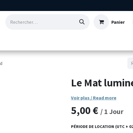
Panier
Consommables
Nos références
Qui so
ed
Le Mat lumin
Voir plus / Read more
5,00
€
/
1
Jour
PÉRIODE DE LOCATION
(UTC + 0