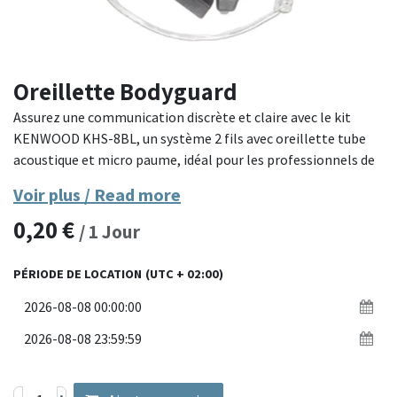
Oreillette Bodyguard
Assurez une communication discrète et claire avec le kit
KENWOOD KHS-8BL, un système 2 fils avec oreillette tube
acoustique et micro paume, idéal pour les professionnels de
la sécurité, de l’événementiel ou du broadcast.
Voir plus / Read more
0,20
€
Ce kit audio discret se compose d’une oreillette intra-
/
1
Jour
auriculaire avec tube acoustique transparent et d’un micro
avec bouton PTT (push-to-talk) intégré à clipser sur le
PÉRIODE DE LOCATION
(UTC + 02:00)
revers ou la paume. La double séparation permet une
installation confortable et une meilleure mobilité. Sa
connectique 2 broches est compatible avec les radios
KENWOOD portatives.
Modèle : KHS-8BL