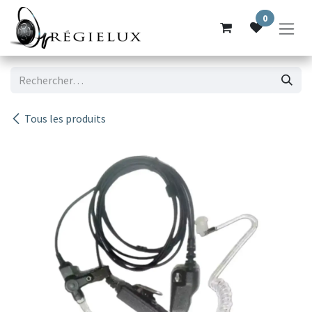
Se rendre au contenu
0
Tous les produits