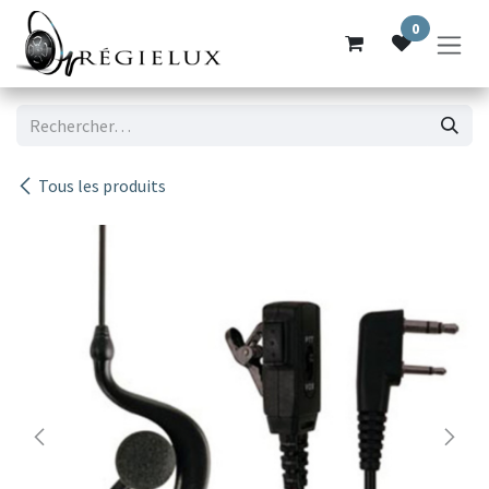
Se rendre au contenu
0
Tous les produits