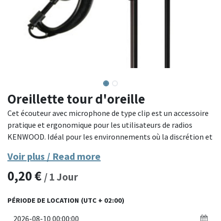
Oreillette tour d'oreille
Cet écouteur avec microphone de type clip est un accessoire
pratique et ergonomique pour les utilisateurs de radios
KENWOOD. Idéal pour les environnements où la discrétion et
le confort sont essentiels, il permet une communication
Voir plus / Read more
efficace et mains libres.
0,20
€
/
1
Jour
Modèle : KENWOOD EMC-12
Caractéristiques : Microphone avec clip intégré, écouteur
PÉRIODE DE LOCATION
(UTC + 02:00)
confortable avec crochet pour oreille
Compatibilité : Fonction mains libres VOX pour les radios