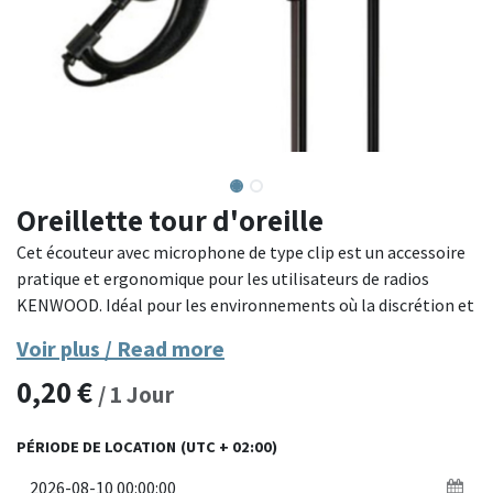
Oreillette tour d'oreille
Cet écouteur avec microphone de type clip est un accessoire
pratique et ergonomique pour les utilisateurs de radios
KENWOOD. Idéal pour les environnements où la discrétion et
le confort sont essentiels, il permet une communication
Voir plus / Read more
efficace et mains libres.
0,20
€
/
1
Jour
Modèle : KENWOOD EMC-12
Caractéristiques : Microphone avec clip intégré, écouteur
PÉRIODE DE LOCATION
(UTC + 02:00)
confortable avec crochet pour oreille
Compatibilité : Fonction mains libres VOX pour les radios