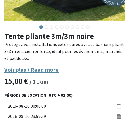
Tente pliante 3m/3m noire
Protégez vos installations extérieures avec ce barnum pliant
3x3 m en acier renforcé, idéal pour les événements, marchés
et paddocks.
Voir plus / Read more
Conçu avec une structure en acier paddock ultra-robuste et
15,00
€
une toile polyester épaisse, ce barnum assure une excellente
/
1
Jour
résistance aux intempéries et une grande stabilité. Facile à
monter grâce à son système de déploiement rapide, il est
PÉRIODE DE LOCATION
(UTC + 02:00)
parfait pour un usage professionnel intensif en extérieur.
Matériaux : structure en acier paddock renforcé, toile
polyester 300g/m² imperméable
Dimensions : 3 x 3 mètres