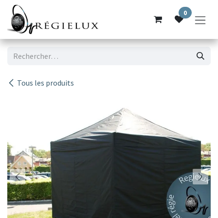
Se rendre au contenu
0
Tous les produits