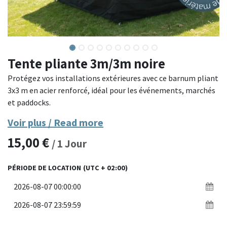
Tente pliante 3m/3m noire
Protégez vos installations extérieures avec ce barnum pliant
3x3 m en acier renforcé, idéal pour les événements, marchés
et paddocks.
Voir plus / Read more
Conçu avec une structure en acier paddock ultra-robuste et
15,00
€
une toile polyester épaisse, ce barnum assure une excellente
/
1
Jour
résistance aux intempéries et une grande stabilité. Facile à
monter grâce à son système de déploiement rapide, il est
PÉRIODE DE LOCATION
(UTC + 02:00)
parfait pour un usage professionnel intensif en extérieur.
Matériaux : structure en acier paddock renforcé, toile
polyester 300g/m² imperméable
Dimensions : 3 x 3 mètres