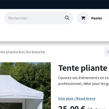
Panier
Consommables
Nos références
Qui so
nte pliante 6m/3m blanche
Tente pliant
Couvrez vos événements en to
professionnel, idéal pour les g
Sa structure en acier renforcé
Voir plus / Read more
grande robustesse face aux int
25,00
€
de pliage rapide, ce barnum pe