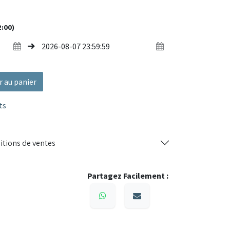
 expositions ou événements sportifs.
2:00)
 renforcé, toile polyester 300g/m² imperméable
sans outils avec hauteur réglable
ble et conçu pour un usage extérieur intensif
s, foires, réceptions, paddocks, expositions
r au panier
ts
à monter, ce barnum pliant est l'équipement
 de vos événements en extérieur.
itions de ventes
Partagez Facilement :