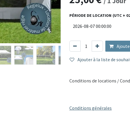
/
1
Jour
pour les marchés, réceptions,
PÉRIODE DE LOCATION
(UTC + 0
Matériaux : structure en acier
Dimensions : 3 x 6 mètres
Montage : déploiement rapide 
Résistance : anti-UV, imperméa
Utilisation : grands événement
Ajoute
Ajouter à la liste de souhai
Résistant, spacieux et rapide 
idéal pour garantir la réussite
Conditions de locations / Cond
Conditions générales