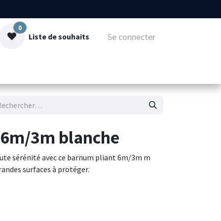
0
Se connecter
Liste de souhaits
mmes-nous
Contact
e 6m/3m blanche
ute sérénité avec ce barnum pliant 6m/3m m
randes surfaces à protéger.
 et sa toile polyester imperméable offrent une
empéries. Facile à installer grâce à son système
rmet de créer un espace abrité spacieux, parfait