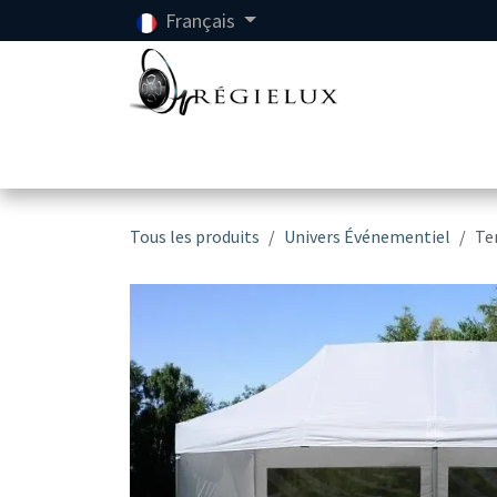
Se rendre au contenu
Français
Accueil
Location
Tous les produits
Univers Événementiel
Te