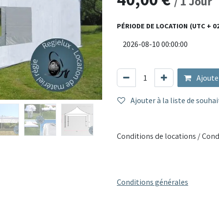
/
1
Jour
outils. Sa large surface abritée
ou du matériel.
PÉRIODE DE LOCATION
(UTC + 0
Matériaux : structure en acier
Dimensions : 4 x 8 mètres
Montage : pliage rapide avec h
Résistance : imperméable, anti
Ajoute
Utilisation : événements, marc
Ajouter à la liste de souhai
Résistant, pratique et esthétiq
vos installations extérieures e
Conditions de locations / Cond
Conditions générales