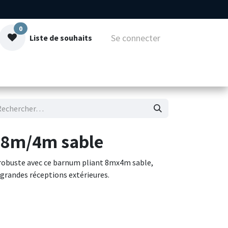
0
Se connecter
Liste de souhaits
mmes-nous
Contact
e 8m/4m sable
 robuste avec ce barnum pliant 8mx4m sable,
grandes réceptions extérieures.
enforcé et d'une toile polyester de haute qualité,
e protection contre la pluie et les UV. Son
met un montage et un démontage facile sans