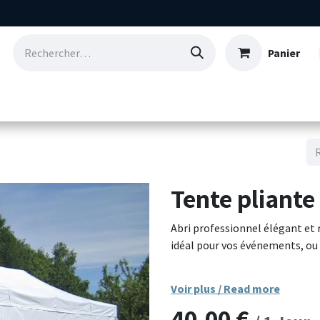
Panier
Consommables
Nos références
Qui so
Tente pliant
Abri professionnel élégant et
idéal pour vos événements, ou 
Doté d'une structure en acier r
Voir plus / Read more
ce barnum assure une excellent
40,00
€
système de pliage rapide per