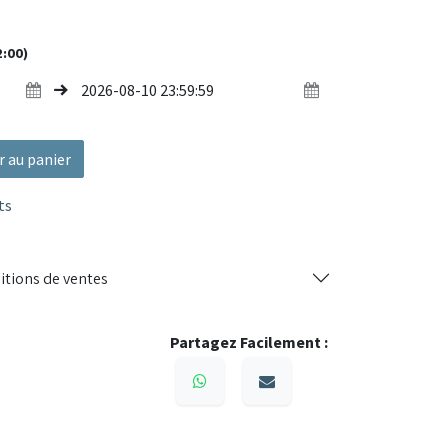
 est parfaite pour accueillir du public, des stands
2:00)
 renforcé, toile polyester épaisse imperméable
auteur réglable
-UV et conçu pour un usage extérieur intensif
r au panier
hés, foires, paddocks, réceptions
ts
ue, ce barnum est la solution idéale pour réussir
n toute sérénité.
itions de ventes
Partagez Facilement :