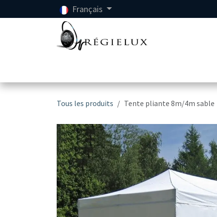
Se rendre au contenu
Français
Accueil
Location
Tous les produits
Tente pliante 8m/4m sable