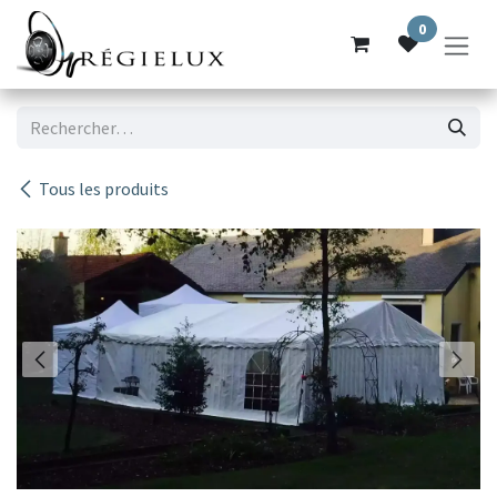
Se rendre au contenu
0
Tous les produits