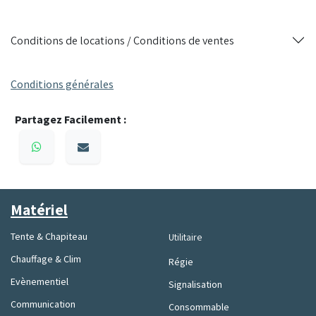
Utilisation : mariages, événements professionnels,
réceptions privées
Conditions de locations / Conditions de ventes
Spacieuse, résistante et esthétique, cette tente de réception
est la solution parfaite pour accueillir vos invités dans un
Conditions générales
cadre sécurisé et élégant.
Partagez Facilement :
Matériel
Tente & Chapiteau
Utilitaire
Chauffage & Clim
Régie
Evènementiel
Signalisation
Communication
Consommable