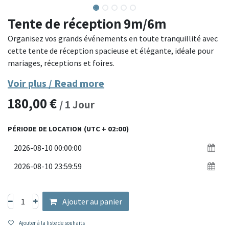
Tente de réception 9m/6m
Organisez vos grands événements en toute tranquillité avec
cette tente de réception spacieuse et élégante, idéale pour
mariages, réceptions et foires.
Voir plus / Read more
Dotée d'une armature en acier galvanisé robuste et d'une
180,00
€
bâche PVC épaisse 100% imperméable, cette tente assure
/
1
Jour
une excellente protection contre les intempéries. Les
fenêtres translucides offrent une belle luminosité naturelle
PÉRIODE DE LOCATION
(UTC + 02:00)
tout en créant une ambiance raffinée. Le montage est facilité
par un système d'assemblage par vis et raccords renforcés.
Matériaux : armature en acier galvanisé, bâche PVC 500g/m²
Dimensions : 6 x 9 mètres
Protection : bâche imperméable et anti-UV, fenêtres
Ajouter au panier
translucides
Montage : structure vissée pour une solidité maximale
Ajouter à la liste de souhaits