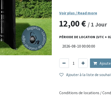
Fabriquée avec une structure e
Voir plus / Read more
enduit, cette tente offre une ex
12,00
€
système de montage rapide san
/
1
Jour
minutes. Idéale pour les march
PÉRIODE DE LOCATION
(UTC + 0
Matériaux : structure en acier
imperméable
Dimensions : 2 x 2 mètres (ou 
Montage : système pliant rapid
Résistance : anti-UV, impermé
Ajoute
Utilisation : événements, marc
Ajouter à la liste de souhai
Solide, pratique et esthétique,
créer un espace abrité et profe
Conditions de locations / Cond