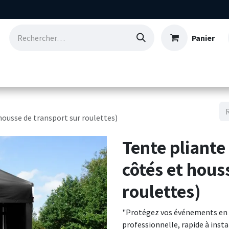
Panier
Consommables
Nos références
Qui so
housse de transport sur roulettes)
Tente pliante
côtés et hous
roulettes)
"Protégez vos événements en e
professionnelle, rapide à insta