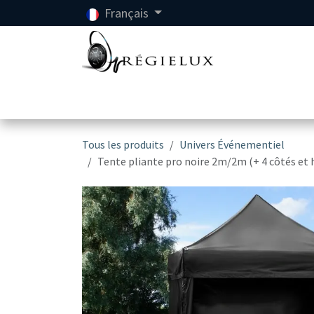
Se rendre au contenu
Français
Accueil
Location
Tous les produits
Univers Événementiel
Tente pliante pro noire 2m/2m (+ 4 côtés et 