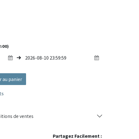
n acier thermolaqué et une toile en polyester
cellente résistance au vent et à la pluie. Son
s outils permet une installation en quelques
és, réceptions, foires, ou événements sportifs.
2:00)
 thermolaqué, toile polyester enduite
autre selon modèle)
e sans outil
able et résistante au vent modéré
r au panier
hés, réceptions, stands extérieurs
ts
 cette tente pliante est la solution idéale pour
ssionnel en extérieur."
itions de ventes
Partagez Facilement :